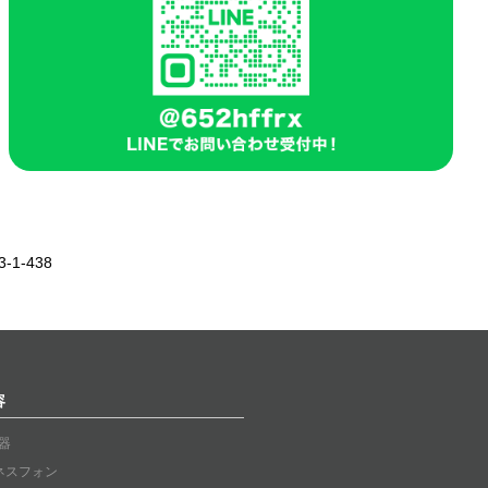
1-438
容
器
ネスフォン